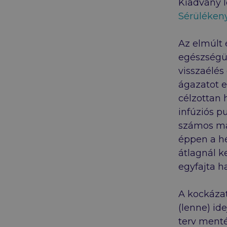
Kiadvány l
Sérülékeny
Az elmúlt 
egészségüg
visszaélés
ágazatot e
célzottan 
infúziós p
számos má
éppen a hé
átlagnál k
egyfajta h
A kockáza
(lenne) id
terv menté