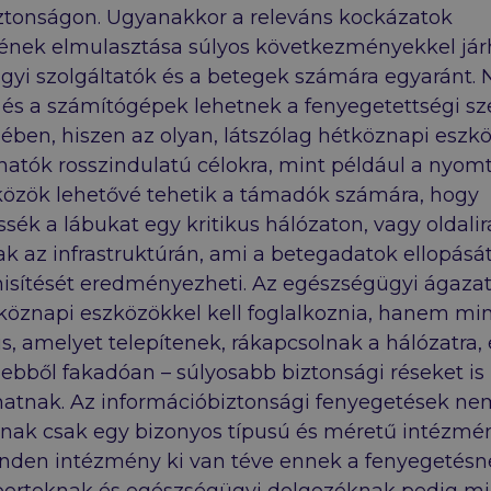
iztonságon. Ugyanakkor a releváns kockázatok
ének elmulasztása súlyos következményekkel jár
gyi szolgáltatók és a betegek számára egyaránt.
 és a számítógépek lehetnek a fenyegetettségi sz
jében, hiszen az olyan, látszólag hétköznapi eszkö
hatók rosszindulatú célokra, mint például a nyomt
közök lehetővé tehetik a támadók számára, hogy
ék a lábukat egy kritikus hálózaton, vagy oldali
 az infrastruktúrán, ami a betegadatok ellopásá
ítését eredményezheti. Az egészségügyi ágaza
köznapi eszközökkel kell foglalkoznia, hanem mi
is, amelyet telepítenek, rákapcsolnak a hálózatra, 
ebből fakadóan – súlyosabb biztonsági réseket is
hatnak. Az információbiztonsági fenyegetések ne
nak csak egy bizonyos típusú és méretű intézmén
den intézmény ki van téve ennek a fenyegetésn