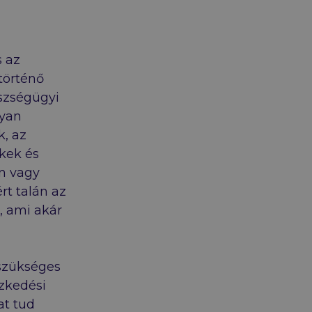
s az
történő
észségügyi
lyan
k, az
ékek és
n vagy
t talán az
, ami akár
szükséges
ézkedési
at tud