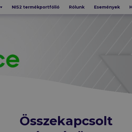
NIS2 termékportfólió
Rólunk
Események
H
T
BIZTONSÁG
Bitdefender
Xopero
Cofense
e
Trellix
Mandiant
N-able
GFI
Cybereason
Octiga
SecureVisio
iStorage
Kiteworks
GTB
Összekapcsolt