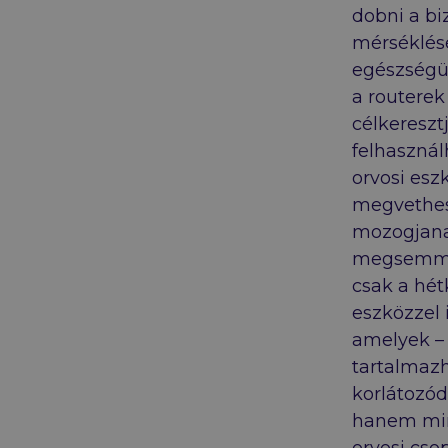
dobni a b
mérséklés
egészségü
a routerek
célkereszt
felhasznál
orvosi esz
megvethess
mozogjanak
megsemmis
csak a hét
eszközzel 
amelyek – 
tartalmaz
korlátozód
hanem min