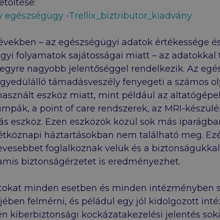
etöltése:
 egészségügy -Trellix_biztributor_kiadvány
években – az egészségügyi adatok értékessége é
yi folyamatok sajátosságai miatt – az adatokkal 
 egyre nagyobb jelentőséggel rendelkezik. Az eg
gyedülálló támadásveszély fenyegeti a számos o
használt eszköz miatt, mint például az altatógépe
umpák, a point of care rendszerek, az MRI-készül
s eszköz. Ezen eszközök közül sok más iparágba
tköznapi háztartásokban nem található meg. Ezér
evesebbet foglalkoznak velük és a biztonságukkal
amis biztonságérzetet is eredményezhet.
tokat minden esetben és minden intézményben 
ejében felmérni, és péládul egy jól kidolgozott int
n kiberbiztonsági kockázatakezelési jelentés sok