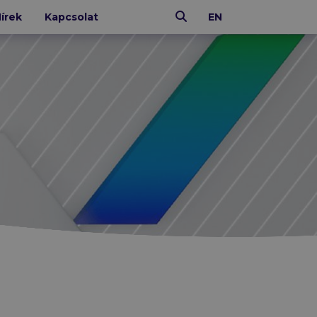
Keresés
írek
Kapcsolat
EN
IT ÜZEMELTETÉS
N-able
Xopero
Altaro
CoreView