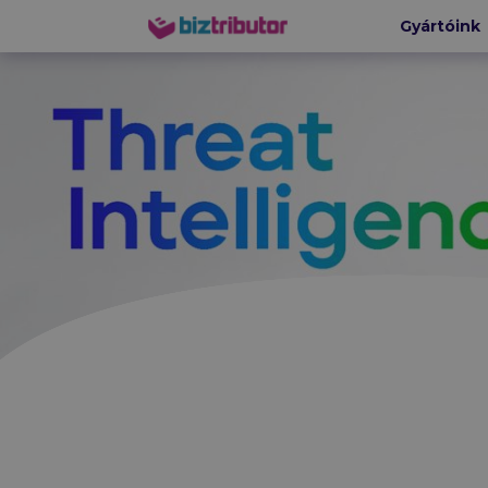
Gyártóink
biztributor
HÁLÓZA
Ruckus-
CommScop