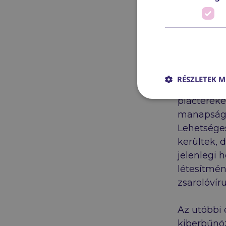
A dark we
Régebben a
ezeket az
nagy részé
lopásra és
RÉSZLETEK M
megváltozt
piactereke
manapság f
Lehetsége
kerültek, 
jelenlegi 
létesítmé
zsarolóvír
Az utóbbi 
kiberbűnöz