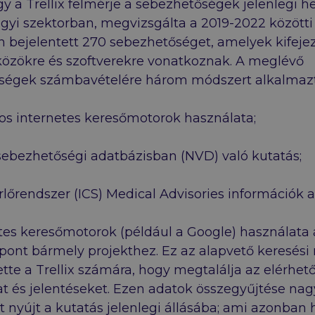
y a Trellix felmérje a sebezhetőségek jelenlegi he
yi szektorban, megvizsgálta a 2019-2022 közötti
 bejelentett 270 sebezhetőséget, amelyek kifeje
közökre és szoftverekre vonatkoznak. A meglévő
ségek számbavételére három módszert alkalmazt
s internetes keresőmotorok használata;
ebezhetőségi adatbázisban (NVD) való kutatás;
érlőrendszer (ICS) Medical Advisories információk a
tes keresőmotorok (például a Google) használata 
ópont bármely projekthez. Ez az alapvető keresés
ette a Trellix számára, hogy megtalálja az elérhet
t és jelentéseket. Ezen adatok összegyűjtése na
t nyújt a kutatás jelenlegi állásába; ami azonban 