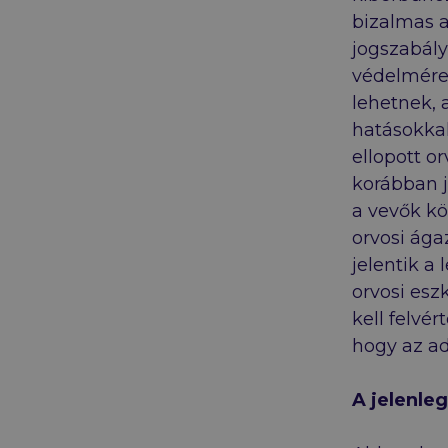
bizalmas 
jogszabál
védelmére,
lehetnek, 
hatásokkal
ellopott or
korábban j
a vevők kö
orvosi ág
jelentik a
orvosi esz
kell felvé
hogy az ad
A jelenle