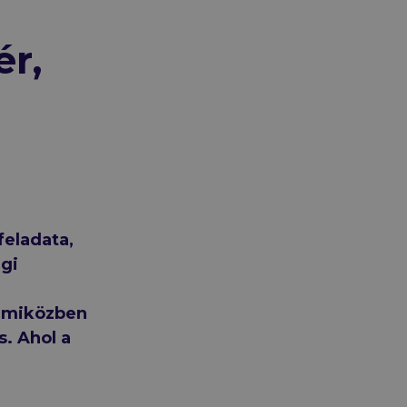
ér,
eladata,
ági
, miközben
s. Ahol a