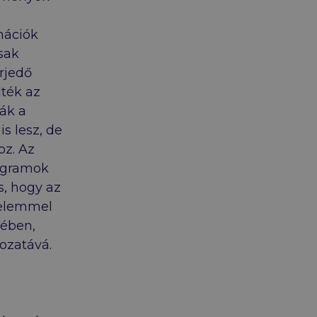
mációk
sak
erjedő
lték az
ták a
is lesz, de
oz. Az
ogramok
s, hogy az
delemmel
kében,
ozatává.