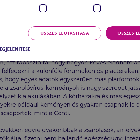
btől a zsarolásig
 rosszindulatú szereplők orvosi adatokat gyűjtöt
 adatokat tömegesen értékesítették a dark weben
ÖSSZES ELUTASÍTÁSA
ÖSSZES 
t valószínűleg csalárd célokra, például személya
 biztosítási csalásokra használták fel. Az idők azo
EGJELENÍTÉSE
ak. Miután a Trellix alaposan körülnézett a dark 
n, azt tapasztalta, hogy nagyon kevés eladható ad
elfedezni a különféle fórumokon és piactereken.
s, hogy egyes adatok egyszerűen más platformok
de a zsarolóvírus-kampányok is nagy szerepet ját
helyzet kialakulásában. A kórházakra és más egés
nyekre például keményen és gyakran csapnak le o
uscsoportok, mint a Conti.
években egyre gyakoribbak a zsarolások, amelyek
ők által fizetni nem hajlandó egészségügyi int