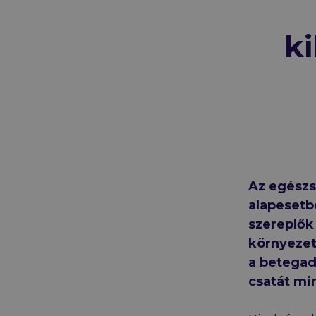
ki
Az egészs
alapesetb
szereplők
környezet
a betegada
csatát mi