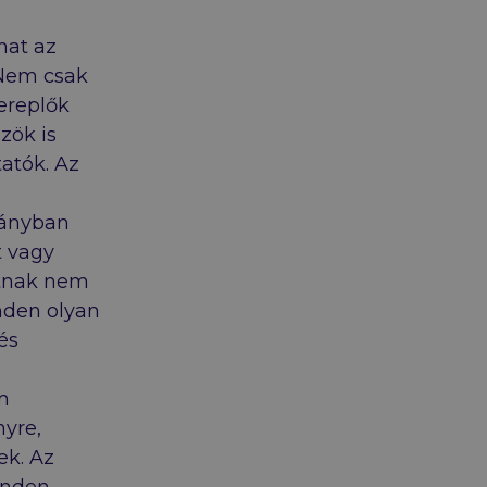
hat az
 Nem csak
ereplők
zök is
atók. Az
rányban
t vagy
tnak nem
nden olyan
és
m
yre,
ek. Az