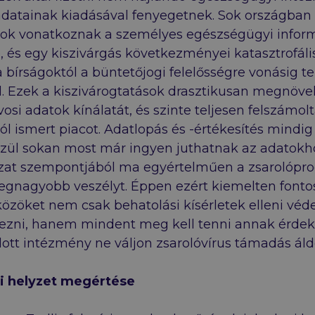
adatainak kiadásával fenyegetnek. Sok országban
yok vonatkoznak a személyes egészségügyi infor
 és egy kiszivárgás következményei katasztrofáli
a bírságoktól a büntetőjogi felelősségre vonásig t
. Ezek a kiszivárogtatások drasztikusan megnöve
vosi adatok kínálatát, és szinte teljesen felszámol
ól ismert piacot. Adatlopás és -értékesítés mindig 
zül sokan most már ingyen juthatnak az adatokh
azat szempontjából ma egyértelműen a zsarolópr
 legnagyobb veszélyt. Éppen ezért kiemelten fonto
közöket nem csak behatolási kísérletek elleni vé
rtezni, hanem mindent meg kell tenni annak érde
ott intézmény ne váljon zsarolóvírus támadás áld
gi helyzet megértése