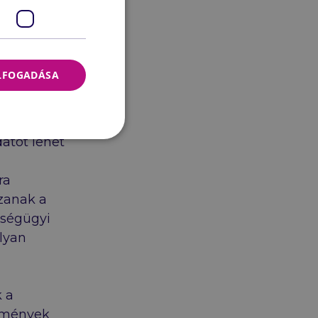
tek, és
. Ennek
ELFOGADÁSA
zonosság-
nban
netes
atot lehet
ra
szanak a
zségügyi
lyan
 a
ézmények