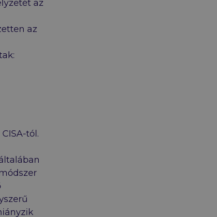
lyzetét az
zetten az
ak:
 CISA-tól.
általában
i módszer
ő
gyszerű
hiányzik