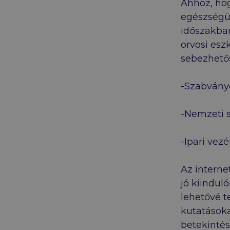
Ahhoz, hog
egészségüg
időszakban
orvosi esz
sebezhető
-Szabványo
-Nemzeti s
-Ipari vez
Az interne
jó kiindul
lehetővé t
kutatásoka
betekintés