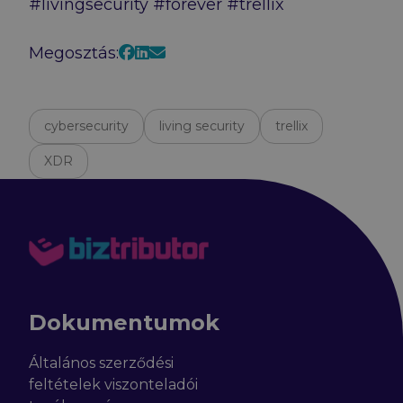
#livingsecurity #forever #trellix
Facebook
LinkedIn
E-mail
Megosztás:
cybersecurity
living security
trellix
XDR
Dokumentumok
Általános szerződési
feltételek viszonteladói