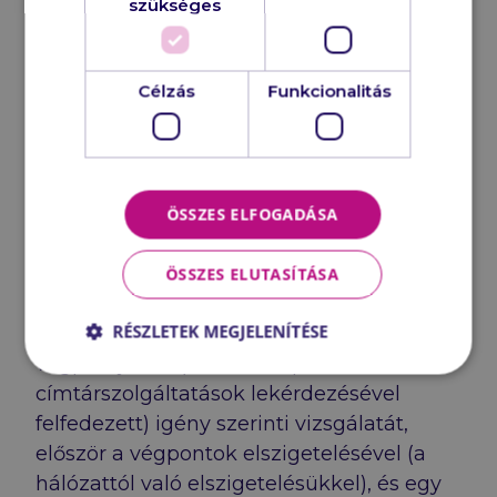
hogy
szükséges
rosszindulatú mellékletet tartalmaz a
levél;
Célzás
Funkcionalitás
ki kapta ezt a mellékletet;
automatikusan megkeresi az összes
olyan e-mailt, amelyikben ugyanez a
rosszindulatú melléklet fellelhető, és
ÖSSZES ELFOGADÁSA
magától törli azokat a postafiókokból.
ÖSSZES ELUTASÍTÁSA
Mindezek után Trellix XDR válaszadási
RÉSZLETEK MEGJELENÍTÉSE
képességei lefuttatják az összes áldozat
végpontjának (az előző lépésben a
címtárszolgáltatások lekérdezésével
felfedezett) igény szerinti vizsgálatát,
először a végpontok elszigetelésével (a
hálózattól való elszigetelésükkel), és egy