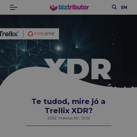
Keresés
EN
Menü
biztributor
Te tudod, mire jó a
Trellix XDR?
2022. március 30., 12:22