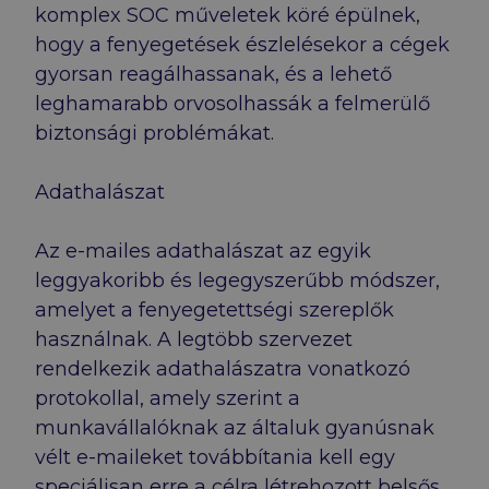
komplex SOC műveletek köré épülnek,
hogy a fenyegetések észlelésekor a cégek
gyorsan reagálhassanak, és a lehető
leghamarabb orvosolhassák a felmerülő
biztonsági problémákat.
Adathalászat
Az e-mailes adathalászat az egyik
leggyakoribb és legegyszerűbb módszer,
amelyet a fenyegetettségi szereplők
használnak. A legtöbb szervezet
rendelkezik adathalászatra vonatkozó
protokollal, amely szerint a
munkavállalóknak az általuk gyanúsnak
vélt e-maileket továbbítania kell egy
speciálisan erre a célra létrehozott belsős