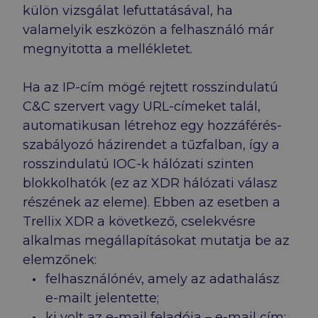
külön vizsgálat lefuttatásával, ha
valamelyik eszközön a felhasználó már
megnyitotta a mellékletet.
Ha az IP-cím mögé rejtett rosszindulatú
C&C szervert vagy URL-címeket talál,
automatikusan létrehoz egy hozzáférés-
szabályozó házirendet a tűzfalban, így a
rosszindulatú IOC-k hálózati szinten
blokkolhatók (ez az XDR hálózati válasz
részének az eleme). Ebben az esetben a
Trellix XDR a következő, cselekvésre
alkalmas megállapításokat mutatja be az
elemzőnek:
felhasználónév, amely az adathalász
e-mailt jelentette;
ki volt az e-mail feladója – e-mail cím;