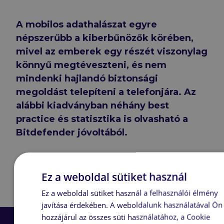
A mobilos adathalászat egyre
népszerűbb a kiberbűnözők körében,
mivel az emberek egy részét viszonylag
könnyű megtéveszteni, és nem
mindenki hajlandó biztonsági
megoldást telepíteni a telefonjára. Az
alábbi kiadványban néhány best
practice és statisztika is olvasható a
Bitdefender jóvoltából.
A kiadvány letöltése:
Bitdefender_telefonos_adathalászat_kiadvány
Ez a weboldal sütiket használ
Ez a weboldal sütiket használ a felhasználói élmény
Facebook
LinkedIn
E-mail
Megosztás:
javítása érdekében. A weboldalunk használatával Ön
hozzájárul az összes süti használatához, a Cookie