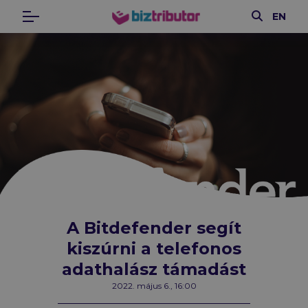
Keresés
EN
Menü
biztributor
A Bitdefender segít
kiszúrni a telefonos
adathalász támadást
2022. május 6., 16:00