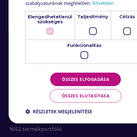
szabályzatunknak megfelelően.
Bővebben
Elengedhetetlenül
Teljesítmény
Célzás
szükséges
Dokumentumok
Funkcionalitás
Általános szerződési
feltételek viszonteladói
tevékenységre
Adatvédelmi nyilatkozat
ÖSSZES ELFOGADÁSA
ÖSSZES ELUTASÍTÁSA
Menü
RÉSZLETEK MEGJELENÍTÉSE
Gyártóink
NIS2 termékportfólió