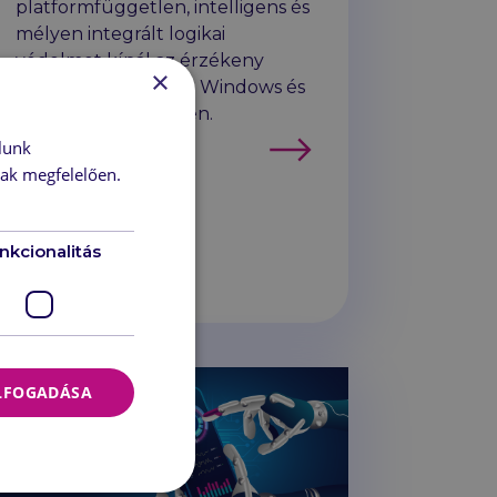
platformfüggetlen, intelligens és
mélyen integrált logikai
védelmet kínál az érzékeny
×
adatok biztonságára Windows és
macOS rendszereken.
Tovább
lunk
nak megfelelően.
nkcionalitás
ELFOGADÁSA