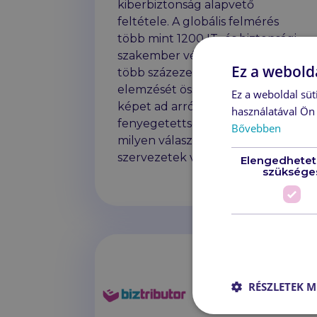
kiberbiztonság alapvető
feltétele. A globális felmérés
több mint 1200 IT- és biztonsági
szakember véleményét, illetve
Ez a webolda
több százezer kibertámadás
elemzését összegzi, és átfogó
Ez a weboldal süt
képet ad arról, hogyan változik a
használatával Ön 
fenyegetettségi térkép, és
Bővebben
milyen válaszokat adnak rá a
szervezetek világszerte.
Elengedhetet
szüksége
Továb
RÉSZLETEK M