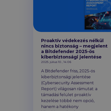
Proaktív védekezés nélkül
nincs biztonság – megjelent
a Bitdefender 2025-ös
kiberbiztonsági jelentése
2025. július 10., 14:06
A Bitdefender friss, 2025-ös
kiberbiztonsági jelentése
(Cybersecurity Assessment
Report) világosan rámutat: a
támadási felület proaktív
kezelése többé nem opció,
hanem a hatékony