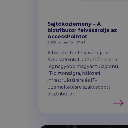
Sajtóközlemény – A
biztributor felvásárolja az
AccessPointot
2025. január 10., 07:43
A biztributor felvásárolja az
AccessPointot, ezzel létrejön a
legnagyobb magyar tulajdonú,
IT-biztonságra, hálózati
infrastruktúrára és IT-
üzemeltetésre szakosodott
disztribútor.
Továb