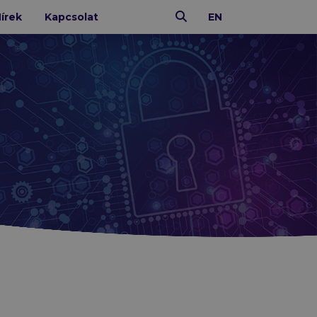
Keresés
(aktív)
írek
Kapcsolat
EN
IT ÜZEMELTETÉS
N-able
Xopero
Altaro
CoreView