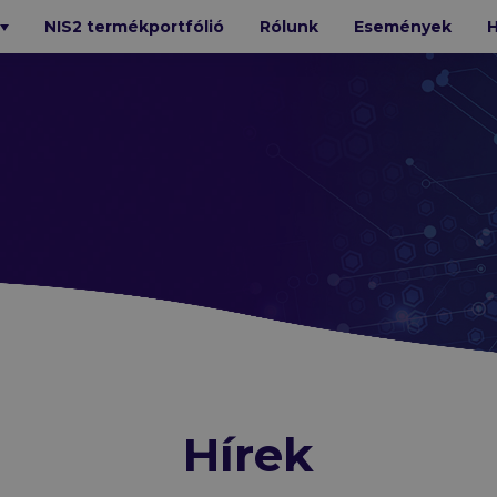
NIS2 termékportfólió
Rólunk
Események
H
T
BIZTONSÁG
Bitdefender
Xopero
Cofense
e
Trellix
Mandiant
N-able
GFI
Cybereason
Octiga
SecureVisio
iStorage
Kiteworks
GTB
Hírek