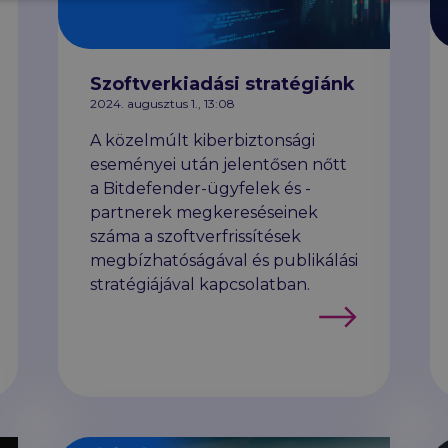
Szoftverkiadási stratégiánk
2024. augusztus 1., 13:08
A közelmúlt kiberbiztonsági
eseményei után jelentősen nőtt
a Bitdefender-ügyfelek és -
partnerek megkereséseinek
száma a szoftverfrissítések
megbízhatóságával és publikálási
stratégiájával kapcsolatban.
Tovább
b