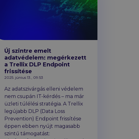
Új szintre emelt
adatvédelem: megérkezett
a Trellix DLP Endpoint
frissítése
2025. június 13., 09:53
Az adatszivárgás elleni védelem
nem csupán IT-kérdés – ma már
üzleti túlélési stratégia. A Trellix
legújabb DLP (Data Loss
Prevention) Endpoint frissítése
éppen ebben nyújt magasabb
szintű támogatást: