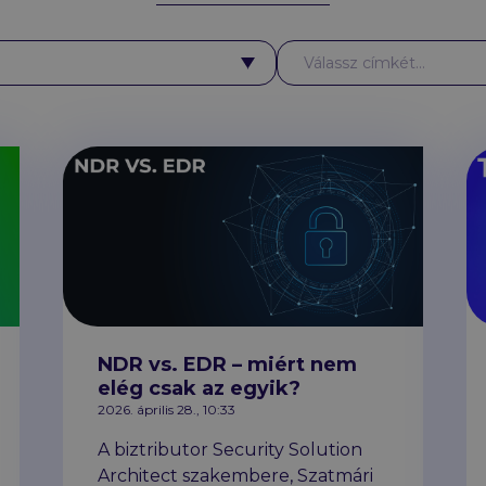
Címkék
Válassz címkét...
NDR vs. EDR – miért nem
elég csak az egyik?
2026. április 28., 10:33
A biztributor Security Solution
Architect szakembere, Szatmári