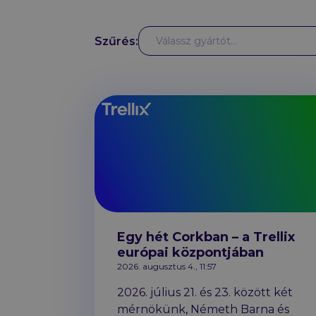
Gyártók
Szűrés:
Válassz gyártót...
Hírek
Egy hét Corkban – a Trellix
európai központjában
2026. augusztus 4., 11:57
2026. július 21. és 23. között két
mérnökünk, Németh Barna és