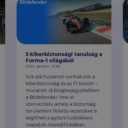
5 kiberbiztonsági tanulság a
Forma–1 világából
2024. április 2., 10:56
Sok párhuzamot vonhatunk a
kiberbiztonság és az F1 között –
mutatott rá blogbejegyzésében
a Bitdefender. Íme öt
szervezőelv, amely a biztonság
területéért felelős vezetőket is
segítheti a győzni tudó/akaró
csapatok összeállításában,