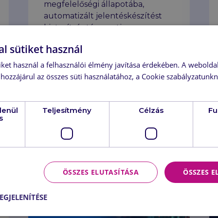
megfelelőségi állapotába,
automatizált jelentéskészítést
biztosít, és támogatja a
legfontosabb szabályozási
l sütiket használ
keretrendszereket (pl. GDPR,
HIPAA, PCI DSS, DORA, NIS2,
iket használ a felhasználói élmény javítása érdekében. A webolda
SOC 2, ISO 27001, CMMC 2.0,
hozzájárul az összes süti használatához, a Cookie szabályzatunk
CISv8).
Tovább
lenül
Teljesítmény
Célzás
Fu
s
b
ÖSSZES ELUTASÍTÁSA
ÖSSZES 
EGJELENÍTÉSE