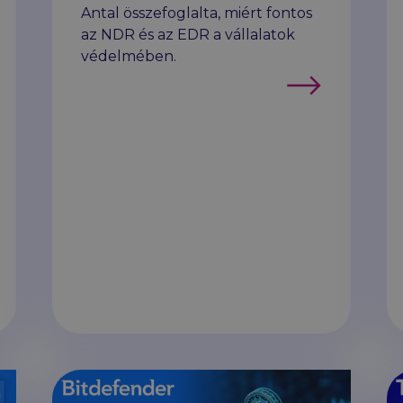
Antal összefoglalta, miért fontos
az NDR és az EDR a vállalatok
védelmében.
Tovább
b