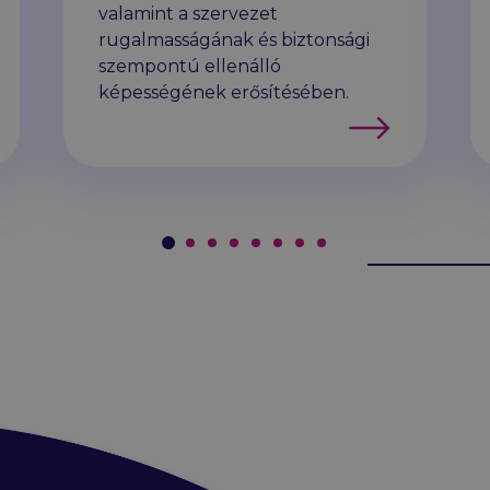
valamint a szervezet
b
rugalmasságának és biztonsági
szempontú ellenálló
képességének erősítésében.
Tovább
Oldal #1
Oldal #2
Oldal #3
Oldal #4
Oldal #5
Oldal #6
Oldal #7
Oldal #8