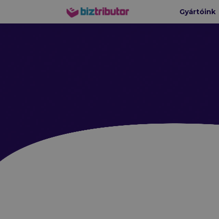
Gyártóink
biztributor
HÁLÓZA
Ruckus-
CommScop