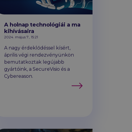
A holnap technológiái a ma
kihívásaira
2024. május 7., 15:21
A nagy érdeklődéssel kísért,
április végi rendezvényünkön
bemutatkoztak legújabb
gyártóink, a SecureVisio és a
Cybereason.
Tovább