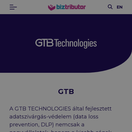
Keresés
EN
Menü
biztributor
GTB
A GTB TECHNOLOGIES által fejlesztett
adatszivárgás-védelem (data loss
prevention, DLP) nemcsak a