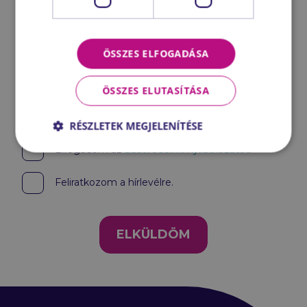
Üzenet
ÖSSZES ELFOGADÁSA
ÖSSZES ELUTASÍTÁSA
RÉSZLETEK MEGJELENÍTÉSE
Elfogadom az
adatvédelmi nyilatkozatot
.
Feliratkozom a hírlevélre.
ELKÜLDÖM