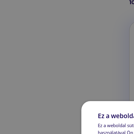
1
Ez a webolda
Ez a weboldal süt
használatával Ön 