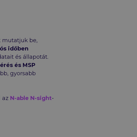
t mutatjuk be,
lós időben
tait és állapotát.
férés és MSP
bb, gyorsabb
l az
N-able N-sight
-