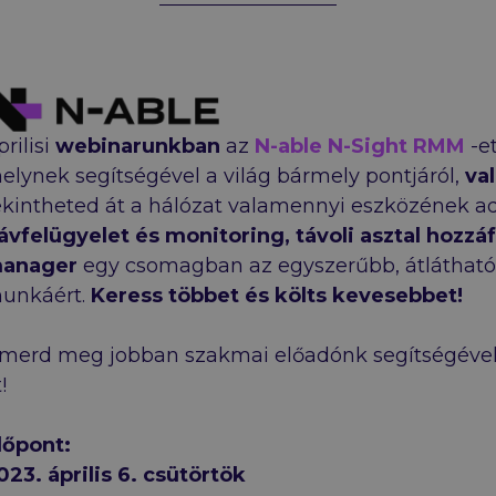
ight webinar
prilisi
webinarunkban
az
N-able
N-Sight RMM
-e
elynek segítségével a világ bármely pontjáról,
va
ekintheted át a hálózat valamennyi eszközének ada
ávfelügyelet és monitoring, távoli asztal hozzá
anager
egy csomagban az egyszerűbb, átlátható
unkáért.
Keress többet és költs kevesebbet!
smerd meg jobban szakmai előadónk segítségéve
!
dőpont:
023. április 6. csütörtök