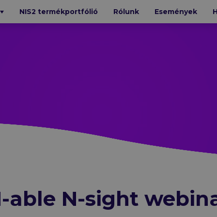
NIS2 termékportfólió
Rólunk
Események
H
T
BIZTONSÁG
Bitdefender
Xopero
Cofense
e
Trellix
Mandiant
N-able
GFI
Cybereason
Octiga
SecureVisio
iStorage
Kiteworks
GTB
-able N-sight webin