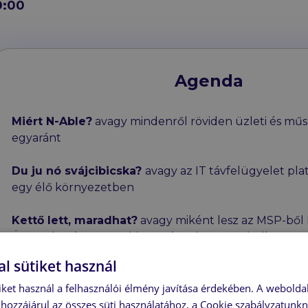
0:00
Agenda
Miért N-Able?
avagy mindenről röviden üzleti és műs
egyaránt
Du ju nó svájcibicska?
avagy az IT távfelügyelet pla
egy élő környezetben
Kettő lett, maradhat?
avagy miként lesz az MSP-ből 
Üzemeltetés vagy IT biztonság … legyen mindkettő!
l sütiket használ
iket használ a felhasználói élmény javítása érdekében. A webolda
hozzájárul az összes süti használatához, a Cookie szabályzatunk