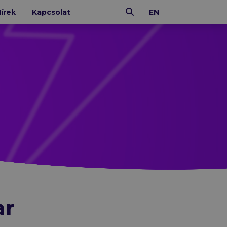
Keresés
írek
Kapcsolat
EN
IT ÜZEMELTETÉS
N-able
Xopero
Altaro
CoreView
ar