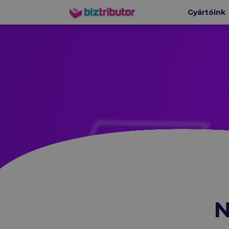
Gyártóink
biztributor
HÁLÓZA
Ruckus-
CommScop
N