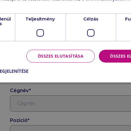
Regisztráció
lenül
Teljesítmény
Célzás
Fu
s
A regisztráció lezárult.
ÖSSZES ELUTASÍTÁSA
ÖSSZES 
Név*
EGJELENÍTÉSE
Cégnév*
Pozíció*