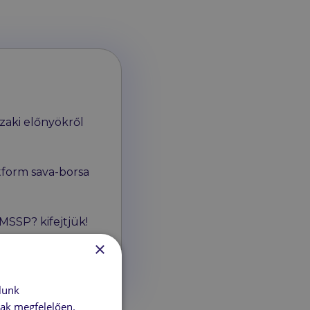
zaki előnyökről
tform sava-borsa
MSSP? kifejtjük!
×
lunk
nak megfelelően.