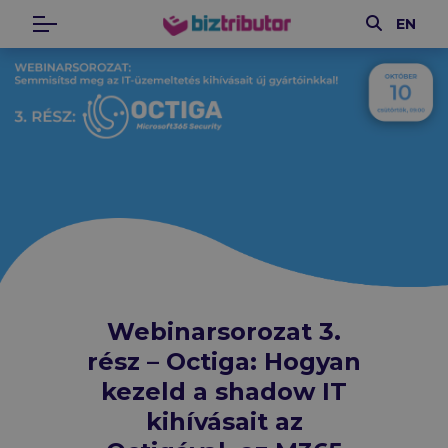
Keresés
EN
Menü
biztributor
Webinarsorozat 3.
rész – Octiga: Hogyan
kezeld a shadow IT
kihívásait az