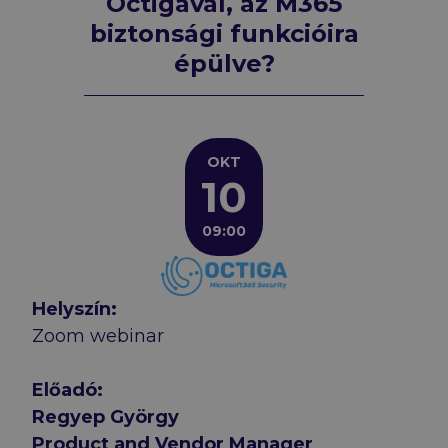
Octigával, az M365
biztonsági funkcióira
épülve?
Webinarsorozat 3. rész – Octiga:
OKT
10
09:00
Helyszín:
Zoom webinar
Előadó:
Regyep György
Product and Vendor Manager