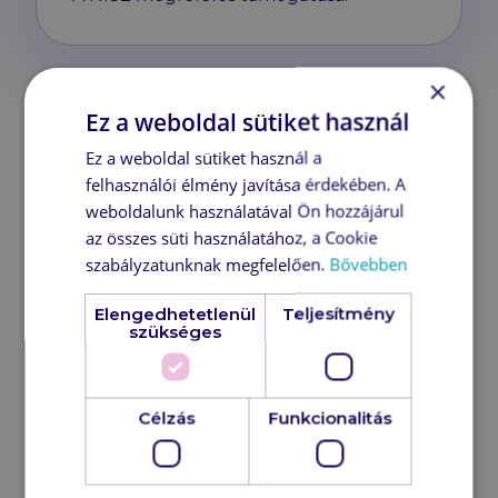
×
Ez a weboldal sütiket használ
REGISZTRÁLOK
Ez a weboldal sütiket használ a
felhasználói élmény javítása érdekében. A
weboldalunk használatával Ön hozzájárul
az összes süti használatához, a Cookie
ELMENTEM A NAPTÁRBA
szabályzatunknak megfelelően.
Bővebben
Elengedhetetlenül
Teljesítmény
szükséges
Célzás
Funkcionalitás
Regisztráció