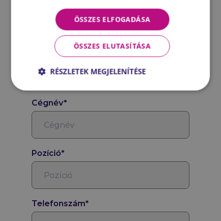
ÖSSZES ELFOGADÁSA
A regisztráció lezárult.
ÖSSZES ELUTASÍTÁSA
Név*
RÉSZLETEK MEGJELENÍTÉSE
Cégnév*
Pozíció*
Telefonszám*