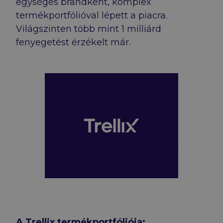
egységes brandként, komplex
termékportfólióval lépett a piacra.
Világszinten több mint 1 milliárd
fenyegetést érzékelt már.
A Trellix termékportfóliója: