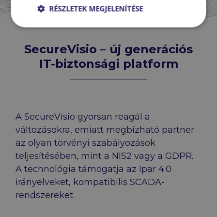
RÉSZLETEK MEGJELENÍTÉSE
SecureVisio – új generációs
IT-biztonsági platform
A SecureVisio gyorsan reagál a
változásokra, emiatt megbízható partner
az olyan törvényi szabályozások
teljesítésében, mint a NIS2 vagy a GDPR.
A technológia támogatja az Ipar 4.0
irányelveket, kompatibilis SCADA-
rendszereket.