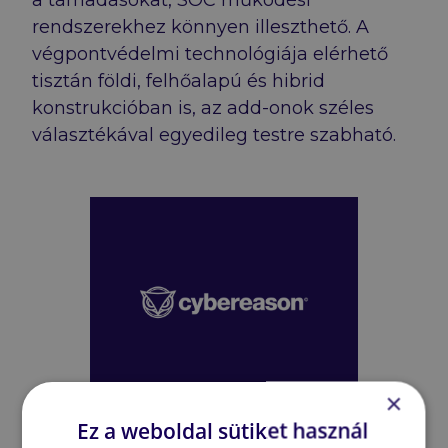
rendszerekhez könnyen illeszthető. A
végpontvédelmi technológiája elérhető
tisztán földi, felhőalapú és hibrid
konstrukcióban is, az add-onok széles
választékával egyedileg testre szabható.
×
Ez a weboldal sütiket használ