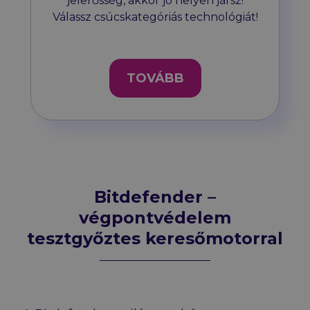
jelerősség, akkor jó helyen jársz!
Válassz csúcskategóriás technológiát!
TOVÁBB
Bitdefender –
végpontvédelem
tesztgyőztes keresőmotorral