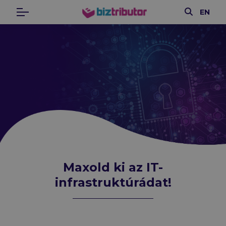
Keresés
EN
Menü
biztributor
Maxold ki az IT-infrastruktúrádat
Maxold ki az IT-
infrastruktúrádat!