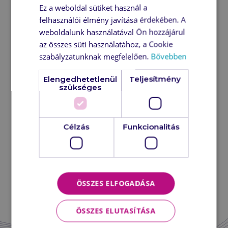
Ez a weboldal sütiket használ a
felhasználói élmény javítása érdekében. A
Add-onok:
weboldalunk használatával Ön hozzájárul
Incidens-válaszadás
az összes süti használatához, a Cookie
szabályzatunknak megfelelően.
Bővebben
MDR (Managed Detection and Response)
DFIR (Digital Forensic and Incident Response)
Elengedhetetlenül
Teljesítmény
szükséges
Kockázatelemzés, biztonsági helyzetfeltárás
Adatszivárgás elleni védelem
Célzás
Funkcionalitás
Mobilvédelem
Fenyegetésdetektálás és -védelem
ÖSSZES ELFOGADÁSA
ÉRDEKEL
ÖSSZES ELUTASÍTÁSA