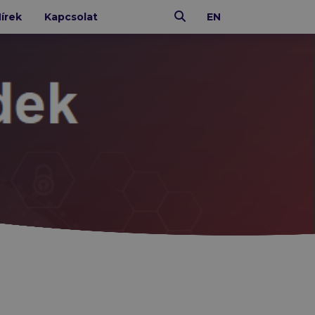
Keresés
írek
Kapcsolat
EN
IT ÜZEMELTETÉS
N-able
Xopero
Altaro
CoreView