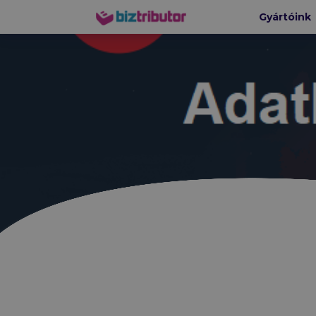
Gyártóink
biztributor
HÁLÓZA
Ruckus-
CommScop