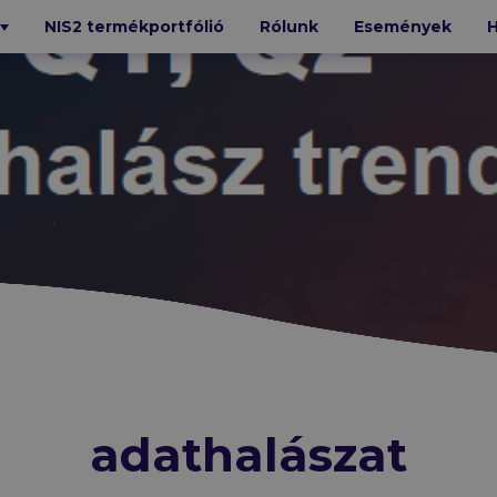
NIS2 termékportfólió
Rólunk
Események
H
T
BIZTONSÁG
Bitdefender
Xopero
Cofense
e
Trellix
Mandiant
N-able
GFI
Cybereason
Octiga
SecureVisio
iStorage
Kiteworks
GTB
adathalászat