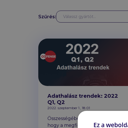
Gyártók
Szűrés:
Válassz gyártót...
adathalászat
Adathalász trendek: 2022
Q1, Q2
2022. szeptember 1., 18:01
Összességében elmondható,
Ez a webolda
hogy a megfigyelt adathalász