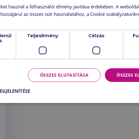
iket használ a felhasználói élmény javítása érdekében. A webolda
hozzájárul az összes süti használatához, a Cookie szabályzatunk
lenül
Teljesítmény
Célzás
Fu
s
ÖSSZES ELUTASÍTÁSA
ÖSSZES 
EGJELENÍTÉSE
b