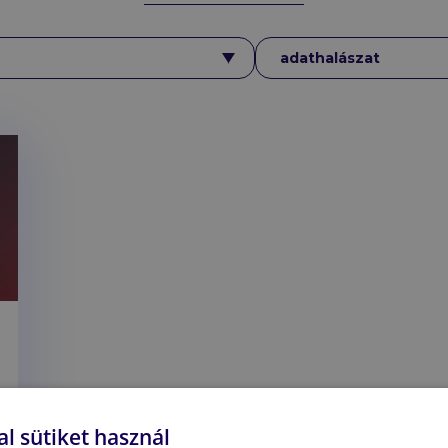
Címkék
adathalászat
l sütiket használ