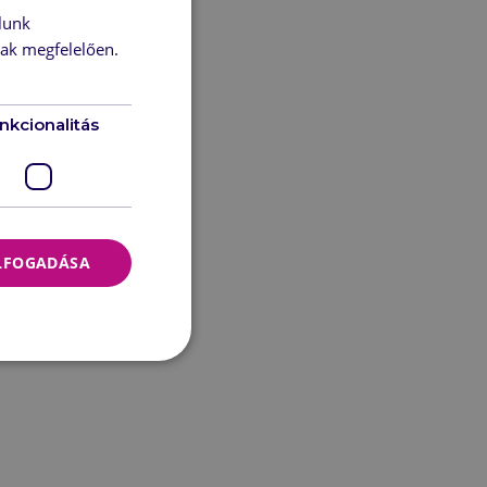
lunk
nak megfelelően.
nkcionalitás
ELFOGADÁSA