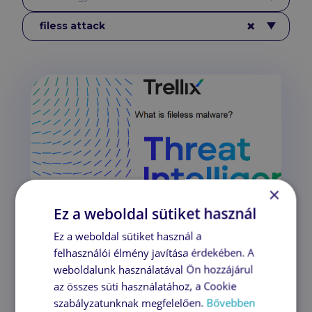
Címkék
×
filess attack
filess attack
×
Ez a weboldal sütiket használ
A Trellix segít megérteni, mi is
Ez a weboldal sütiket használ a
az a filess attack
felhasználói élmény javítása érdekében. A
2022. július 29., 15:37
weboldalunk használatával Ön hozzájárul
A fájl nélküli rosszindulatú
az összes süti használatához, a Cookie
szoftverek olyan típusú káros kódok,
szabályzatunknak megfelelően.
Bővebben