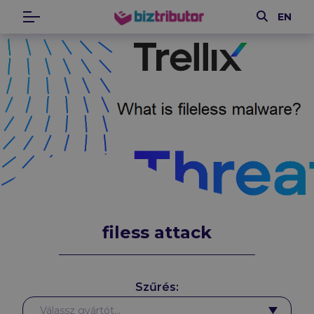
Keresés
EN
Menü
biztributor
filess attack
Szűrés:
Gyártók
Válassz gyártót...