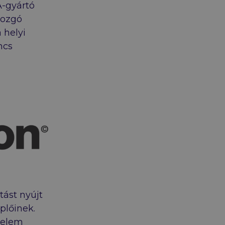
A-gyártó
mozgó
 helyi
ncs
tást nyújt
plőinek.
édelem