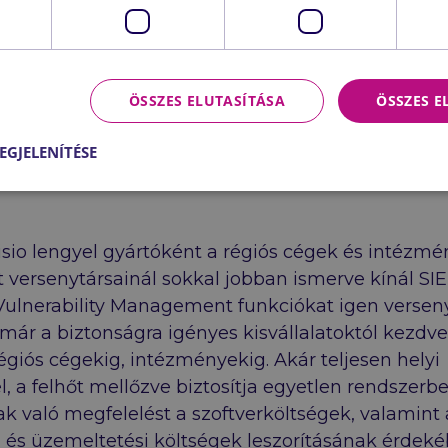
ÖSSZES ELUTASÍTÁSA
ÖSSZES 
EGJELENÍTÉSE
sio lengyel gyártóként a régiós cégek és intézm
 versenytársainál sokkal jobban ismerve kínál SI
Vulnerability Management funkciókat igen verse
 már a biztonságra igényes kisvállalatoktól kezdve
giós cégekig, intézményekig. Akár teljesen helyi
el, a felhőt mellőzve biztosítja egyetlen rendszerb
ak való megfelelést a szoftverköltségek, valamint 
 és üzemeltetési költségek leszorításának érdeké