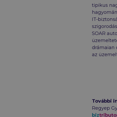
tipikus na
hagyomány
IT-biztons
szigorodás
SOAR auto
üzemelteté
drámaian 
az üzemelt
További i
Regyep Gyö
biz
tributo