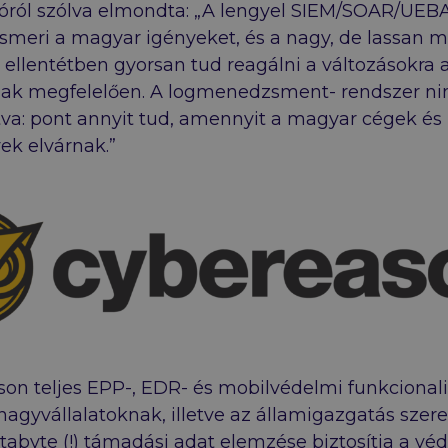
óról szólva elmondta: „A lengyel SIEM/SOAR/UEB
smeri a magyar igényeket, és a nagy, de lassan 
 ellentétben gyorsan tud reagálni a változásokra a
nak megfelelően. A logmenedzsment- rendszer ni
tva: pont annyit tud, amennyit a magyar cégek és
ek elvárnak.”
on teljes EPP-, EDR- és mobilvédelmi funkcionali
nagyvállalatoknak, illetve az államigazgatás szere
etabyte (!) támadási adat elemzése biztosítja a v