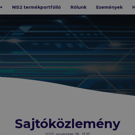
NIS2 termékportfólió
Rólunk
Események
H
T
BIZTONSÁG
Bitdefender
Xopero
Cofense
e
Trellix
Mandiant
N-able
GFI
Cybereason
Octiga
SecureVisio
iStorage
Kiteworks
GTB
Sajtóközlemény
2023. november 28., 13:57