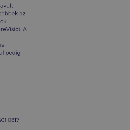
lavult
sebbek az
sok
eVisiót. A
is
ul pedig
501 0817