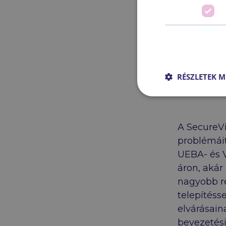
RÉSZLETEK M
A SecureVi
problémáit
UEBA- és 
áron, akár
nagyobb ré
telepítéss
elvárásain
bevezetési