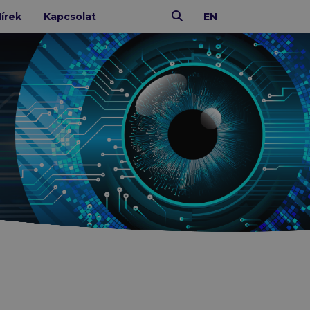
Keresés
írek
Kapcsolat
EN
IT ÜZEMELTETÉS
N-able
Xopero
Altaro
CoreView