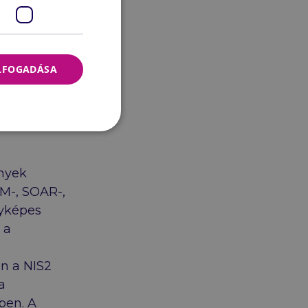
ELFOGADÁSA
ények
EM-, SOAR-,
nyképes
 a
en a NIS2
a
ben. A