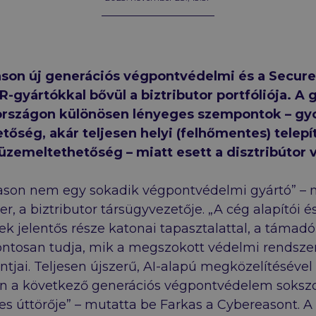
son új generációs végpontvédelmi és a Secure
-gyártókkal bővül a biztributor portfóliója. A 
rszágon különösen lényeges szempontok – gy
tőség, akár teljesen helyi (felhőmentes) telepí
üzemeltethetőség – miatt esett a disztribútor v
ason nem egy sokadik végpontvédelmi gyártó” – 
r, a biztributor társügyvezetője. „A cég alapítói é
ek jelentős része katonai tapasztalattal, a támadó 
ontosan tudja, mik a megszokott védelmi rendsze
tjai. Teljesen újszerű, AI-alapú megközelítésével
n a következő generációs végpontvédelem soksz
es úttörője” – mutatta be Farkas a Cybereasont. A