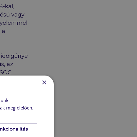
%-kal,
tésű vagy
igyelemmel
 a
s időigénye
s, az
 SOC
 növekedése
×
A
zerepel, a
lunk
nak megfelelően.
nkcionalitás