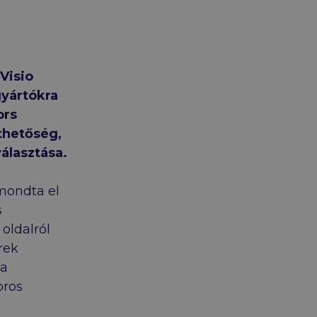
Visio
gyártókra
ors
thetőség,
álasztása.
mondta el
s
oldalról
rek
 a
oros