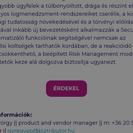
gyobb ügyfelek a túlbonyolított, drága és részint e
os logmenedzsment-rendszereiket cserélik, a ki
ági tudatosság növekedésével és a törvényi előírá
ával inkább új bevezetésként alkalmazzák a Secur
matizáló funkcióinak segítségével nemcsak az
si költségek tarthatók kordában, de a reakcióidő 
csökkenthető, a beépített Risk Management mod
etők keze alá dolgozva biztosítja ugyanezt.
ÉRDEKEL
nformációk:
rgy || product and vendor manager || m: +36 20 
r
||
gyregyep@biztributor.hu