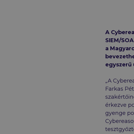
A Cyberea
SIEM/SOAR
a Magyaro
bevezethe
egyszerű 
„A Cybere
Farkas Péte
szakértőin
érkezve p
gyenge pon
Cybereaso
tesztgyőzt