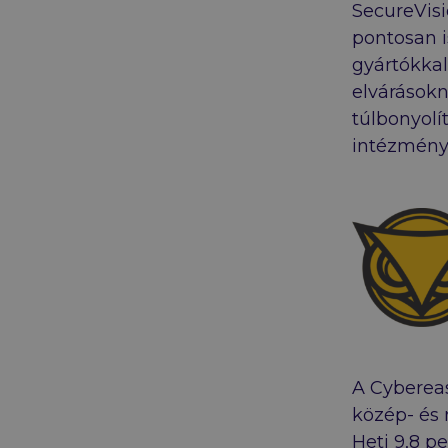
SecureVisi
pontosan i
gyártókkal
elvárások
túlbonyolí
intézmény
A Cybereas
közép- és 
Heti 9,8 p