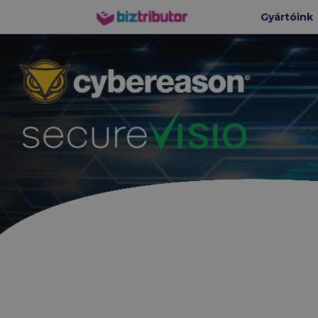
Gyártóink
biztributor
HÁLÓZA
Ruckus-
CommScop