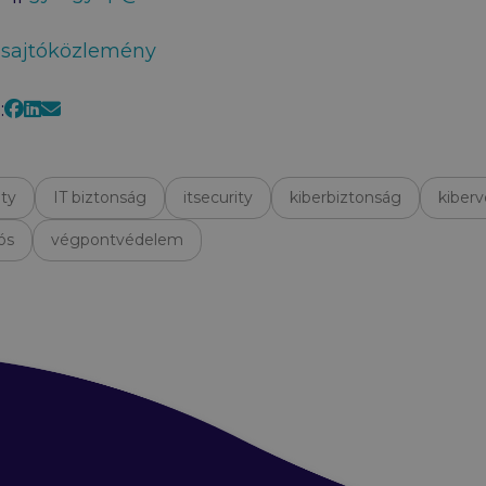
 sajtóközlemény
Facebook
LinkedIn
E-mail
:
ity
IT biztonság
itsecurity
kiberbiztonság
kiber
ós
végpontvédelem