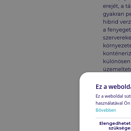
erejét, a 
gyakran pe
hibrid ver
a fenyeget
szervereke
környezete
konténeriz
különösen 
üzemeltet
esetén ahh
mellett az
Ez a webolda
Cybereason
Ez a weboldal süt
MITRE tesz
használatával Ön 
Bővebben
Elengedhetet
szüksége