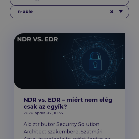
Címkék
×
n-able
n-able
NDR vs. EDR – miért nem elég
csak az egyik?
2026. április 28., 10:33
A biztributor Security Solution
Architect szakembere, Szatmári