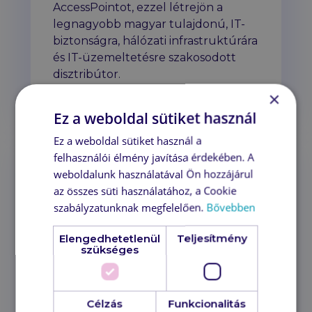
AccessPointot, ezzel létrejön a
legnagyobb magyar tulajdonú, IT-
biztonságra, hálózati infrastruktúrára
és IT-üzemeltetésre szakosodott
disztribútor.
Tovább
×
Ez a weboldal sütiket használ
Ez a weboldal sütiket használ a
felhasználói élmény javítása érdekében. A
weboldalunk használatával Ön hozzájárul
az összes süti használatához, a Cookie
szabályzatunknak megfelelően.
Bővebben
Elengedhetetlenül
Teljesítmény
szükséges
Apple-eszközök menedzselése
az N-centralban
Célzás
Funkcionalitás