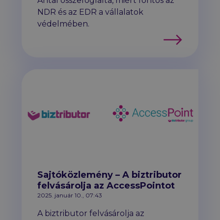
Antal összefoglalta, miért fontos az
NDR és az EDR a vállalatok
védelmében.
Tovább
Sajtóközlemény – A biztributor
felvásárolja az AccessPointot
2025. január 10., 07:43
A biztributor felvásárolja az