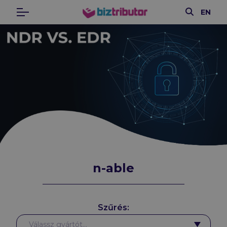
Keresés
EN
Menü
biztributor
n-able
Szűrés:
Gyártók
Válassz gyártót...