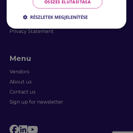
ÖSSZES ELUTASÍTÁSA
General Terms and
Conditions for Resale
RÉSZLETEK MEGJELENÍTÉSE
Activities
Privacy Statement
Menu
Vendors
About us
Contact us
(active)
Sign up for newsletter
Facebook
LinkedIn
YouTube