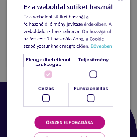
Subscribe to our newsletter to get first-
Ez a weboldal sütiket használ
hand information about the novelties of
Ez a weboldal sütiket használ a
our vendors and our latest news and
felhasználói élmény javítása érdekében. A
events.
weboldalunk használatával Ön hozzájárul
az összes süti használatához, a Cookie
szabályzatunknak megfelelően.
Bővebben
Elengedhetetlenül
Teljesítmény
Error:
Contact form not found.
szükséges
Célzás
Funkcionalitás
ÖSSZES ELFOGADÁSA
Documents