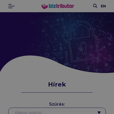
Keresés
EN
Menü
biztributor
Hírek
Szűrés:
Gyártók
Válassz gyártót...