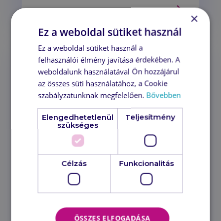
Tovább
×
Ez a weboldal sütiket használ
Ez a weboldal sütiket használ a
felhasználói élmény javítása érdekében. A
weboldalunk használatával Ön hozzájárul
az összes süti használatához, a Cookie
szabályzatunknak megfelelően.
Bővebben
Elengedhetetlenül
Teljesítmény
szükséges
Érintésmentes elektronikus
aláírás a Nextsense-től
Célzás
Funkcionalitás
2020. május 5., 08:59
Ha érintésmentesen szeretnéd
ügyfeleiddel aláíratni a teljesítés-
igazolásokat, nagy mennyiségben
ÖSSZES ELFOGADÁSA
szeretnél számlákat vagy