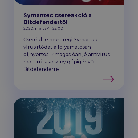
Symantec csereakció a
Bitdefendertől
2020. május 4., 22:00
Cseréld le most régi Symantec
vírusirtódat a folyamatosan
díjnyertes, kimagaslóan jó antivírus
motorú, alacsony gépigényű
Bitdefenderre!
Tovább