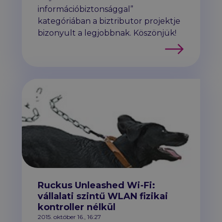
információbiztonsággal”
kategóriában a
biz
tributor
projektje
bizonyult a legjobbnak. Köszönjük!
Tovább
Ruckus Unleashed Wi-Fi:
vállalati szintű WLAN fizikai
kontroller nélkül
2015. október 16., 16:27