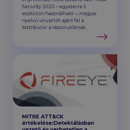
Security 2020 – egyszerre 5
eszközön használható –, magyar
nyelvű vírusirtót ajánl fel a
biztributor a rászorulóknak.
Tovább
MITRE ATT&CK
értékelése:Detektálásban
vezető és verhetetlen a