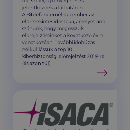
fog szólni, új fenyegetések
jelentkeznek a láthatáron.
A Bitdefendernél december az
előretekintés időszaka, amelyet arra
szánunk, hogy megosszuk
előrejelzéseinket a következő évre
vonatkozóan. További időhúzás
nélkül lássuk a top 10
kiberbiztonsági előrejelzést 2019-re
(és azon túl).
Tovább