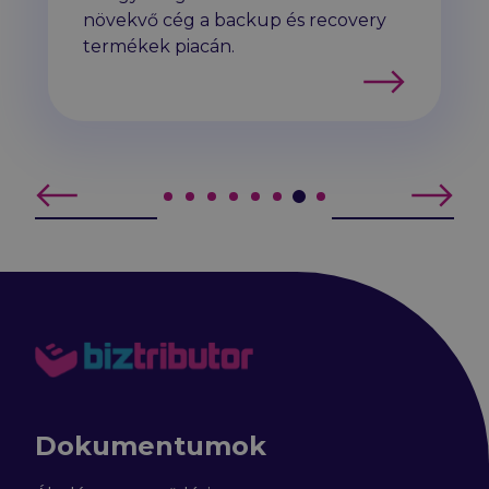
növekvő cég a backup és recovery
termékek piacán.
Tovább
Oldal #7
Oldal #1
Oldal #2
Oldal #3
Oldal #4
Oldal #5
Oldal #6
Oldal #8
Dokumentumok