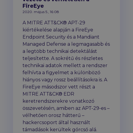
FireEye
2020. május 5., 16:08
A MITRE ATT&CK® APT-29
kiértékelése alapján a FireEye
Endpoint Security és a Mandiant
Managed Defense a legmagasabb és
a legtöbb technikai detektálást
teljesítette. A sokrétű és részletes
technikai adatok mellett a rendszer
felhívta a figyelmet a különböző
hiányos vagy rossz beállításokra is. A
FireEye másodszor vett részt a
MITRE ATT&CK® EDR
keretrendszerekre vonatkozó
összevetésén, amiben az APT-29-es –
vélhetően orosz hátterű –
hackercsoport által használt
támadások kerültek górcső alá.