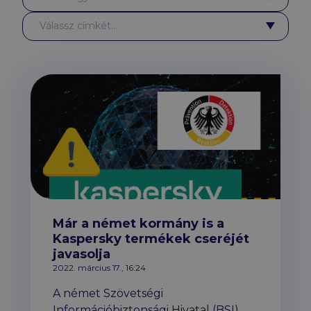
Címkék
Válassz címkét...
Hírek
Már a német kormány is a
Kaspersky termékek cseréjét
javasolja
2022. március 17., 16:24
A német Szövetségi
Információbiztonsági Hivatal (BSI)