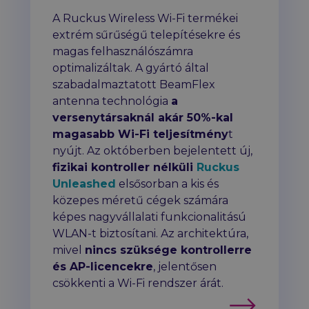
A Ruckus Wireless Wi-Fi termékei
extrém sűrűségű telepítésekre és
magas felhasználószámra
optimalizáltak. A gyártó által
szabadalmaztatott BeamFlex
antenna technológia
a
versenytársaknál akár 50%-kal
magasabb Wi-Fi teljesítmény
t
nyújt. Az októberben bejelentett új,
fizikai kontroller nélküli
Ruckus
Unleashed
elsősorban a kis és
közepes méretű cégek számára
képes nagyvállalati funkcionalitású
WLAN-t biztosítani. Az architektúra,
mivel
nincs szüksége kontrollerre
és AP-licencekre
, jelentősen
csökkenti a Wi-Fi rendszer árát.
Tovább