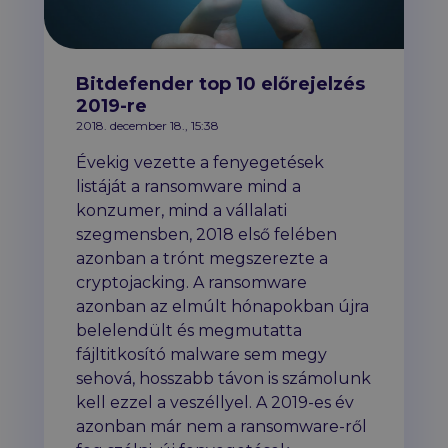
Bitdefender top 10 előrejelzés
2019-re
2018. december 18., 15:38
Évekig vezette a fenyegetések
listáját a ransomware mind a
konzumer, mind a vállalati
szegmensben, 2018 első felében
azonban a trónt megszerezte a
cryptojacking. A ransomware
azonban az elmúlt hónapokban újra
belelendült és megmutatta
fájltitkosító malware sem megy
sehová, hosszabb távon is számolunk
kell ezzel a veszéllyel. A 2019-es év
azonban már nem a ransomware-ről