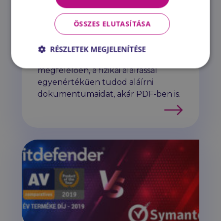
szerződéseket kiküldeni, nézd meg
a Nextsense rendszereit. A hazai
ÖSSZES ELUTASÍTÁSA
elektronikus aláírás szolgáltatóktól
vásárolt digitális aláírásoddal a
RÉSZLETEK MEGJELENÍTÉSE
magyar jogszabályoknak
megfelelően, a fizikai aláírással
egyenértékűen tudod aláírni
dokumentumaidat, akár PDF-ben is.
Tovább