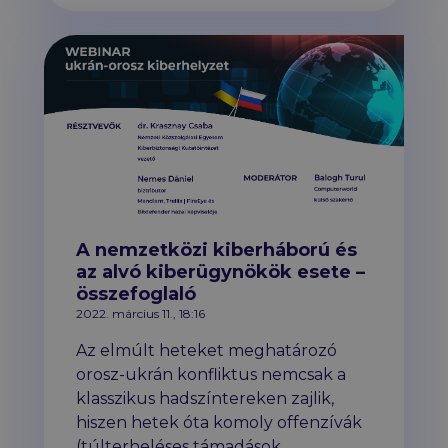
A nemzetközi kiberháború és
az alvó kiberügynökök esete –
összefoglaló
2022. március 11., 18:16
Az elmúlt heteket meghatározó
orosz-ukrán konfliktus nemcsak a
klasszikus hadszíntereken zajlik,
hiszen hetek óta komoly offenzívák
(túlterheléses támadások,